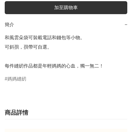
加至購物車
簡介
−
和風雲朵袋可裝載電話和錢包等小物。

可斜孭，孭帶可自選。

每件縫紉作品都是年輕媽媽的心血，獨一無二！
媽媽縫紉
商品詳情