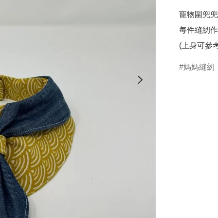
寵物圍兜兜
每件縫紉作
(上身可參
媽媽縫紉