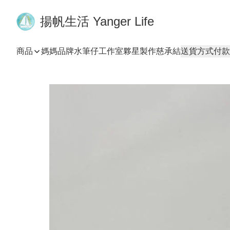
揚帆生活 Yanger Life
商品
媽媽品牌
水筆仔工作室
夥星製作
慈承結
送貨方式
付款