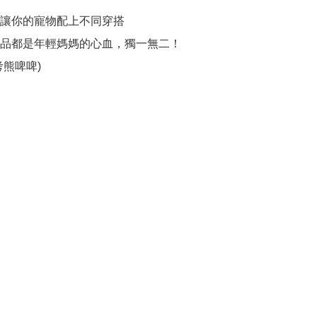
讓你的寵物配上不同穿搭

品都是年輕媽媽的心血，獨一無二！

考熊啤啤)