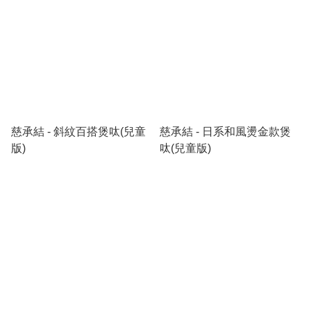
平台，讓社會大眾可以透過購買產品，直接支持社會
服務，並以服務使用者的故事互相勉勵！《揚帆生活
Yanger Life》所有收入扣除產品成本後，將用於支持
本處繼續推行社會服務及支付產品的製作人，鼓勵自
力更生！所有產品由選料到製作均為服務使用者親手
製作，萬勿錯過！

機構網址：www.yang.org.hk
慈承結 - 斜紋百搭煲呔(兒童
慈承結 - 日系和風燙金款煲
版)
呔(兒童版)