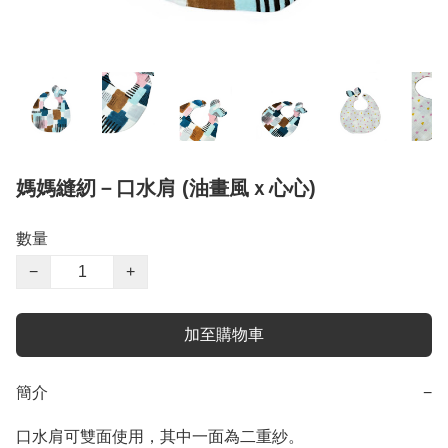
媽媽縫紉－口水肩 (油畫風ｘ心心)
數量
−
+
加至購物車
簡介
−
口水肩可雙面使用，其中一面為二重紗。
