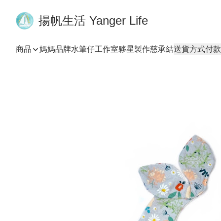
揚帆生活 Yanger Life
商品
媽媽品牌
水筆仔工作室
夥星製作
慈承結
送貨方式
付款