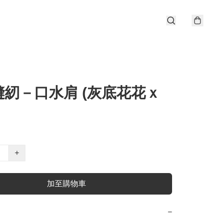
縫紉－口水肩 (灰底花花ｘ
+
加至購物車
−