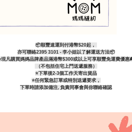
📦順豐速運到付港幣$20起，
亦可聯絡2395 3101 - 李小姐以了解運送方法📦
⭐現凡購買媽媽品牌產品滿港幣$300或以上可享順豐免運費優惠
（不包括住宅上門送遞服務）
⭐️下單後2-3個工作天寄出貨品
⭐️任何緊急訂單或特別送遞要求，
下單時請添加備注, 負責同事會與你聯絡確認