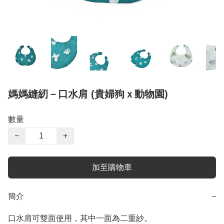
媽媽縫紉－口水肩 (貴婦狗ｘ動物園)
數量
−
+
加至購物車
簡介
−
口水肩可雙面使用，其中一面為二重紗。
