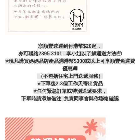
📦順豐速運到付港幣$20起，
亦可聯絡2395 3101 - 李小姐以了解運送方法📦
⭐現凡購買媽媽品牌產品滿港幣$300或以上可享順豐免運費
優惠🚚
（不包括住宅上門送遞服務）
⭐️下單後2-3個工作天寄出貨品
⭐️任何緊急訂單或特別送遞要求，
下單時請添加備注, 負責同事會與你聯絡確認