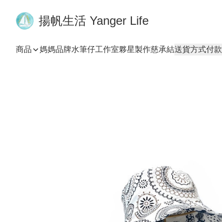
揚帆生活 Yanger Life
商品
媽媽品牌
水筆仔工作室
夥星製作
慈承結
送貨方式
付款