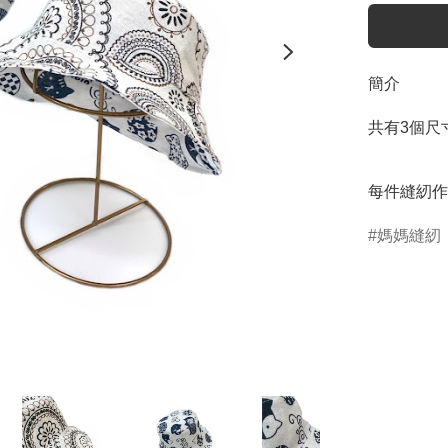
簡介
共有3個尺
每件縫紉作
媽媽縫紉