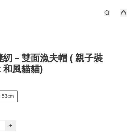
紉－雙面漁夫帽 ( 親子裝
ｘ和風貓貓)
53cm
+