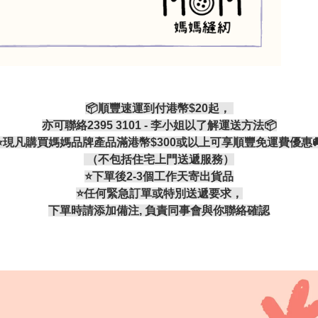
📦順豐速運到付港幣$20起，
亦可聯絡2395 3101 - 李小姐以了解運送方法📦
⭐現凡購買媽媽品牌產品滿港幣$300或以上可享順豐免運費優惠
（不包括住宅上門送遞服務）
⭐️下單後2-3個工作天寄出貨品
⭐️任何緊急訂單或特別送遞要求，
下單時請添加備注, 負責同事會與你聯絡確認