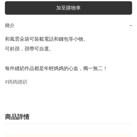
加至購物車
簡介
−
和風雲朵袋可裝載電話和錢包等小物。

可斜孭，孭帶可自選。

每件縫紉作品都是年輕媽媽的心血，獨一無二！
媽媽縫紉
商品詳情