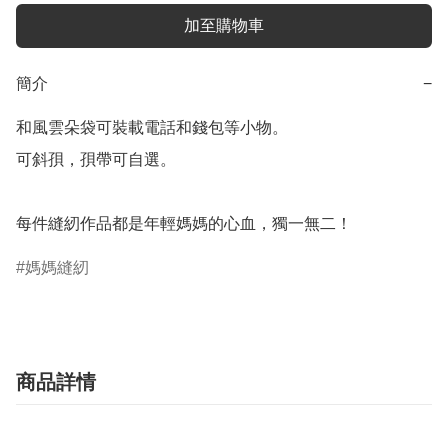
加至購物車
簡介
−
和風雲朵袋可裝載電話和錢包等小物。

可斜孭，孭帶可自選。

每件縫紉作品都是年輕媽媽的心血，獨一無二！
媽媽縫紉
商品詳情