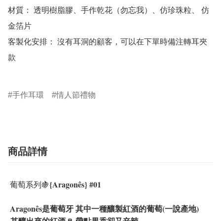
材質： 透明樹脂膠、手作乾花（勿忘我）、仿珍珠粒、 仿
金箔片

客製化安排： 沒有耳洞的顧客，可以在下單時備注轉耳夾
款

手作耳環
情人節禮物
商品詳情
{Aragonês} #01
葡萄系列
🍇
Aragonês是葡萄牙 其中一種釀製紅酒的葡萄(一說產地)
其釀出來的紅酒🍷 帶點果香卻又辛辣