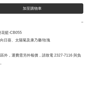
加至購物車
−
花籃-CB055

向日葵、太陽菊及康乃馨/玫瑰



地區外，運費需另外報價，請致電 2327-7116 與負
。