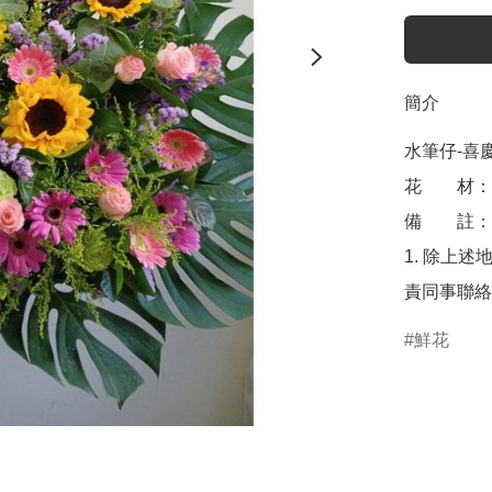
簡介
水筆仔-喜慶
花　　材：
備　　註： 
1. 除上述
責同事聯絡
鮮花