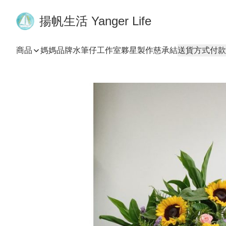
揚帆生活 Yanger Life
商品
媽媽品牌
水筆仔工作室
夥星製作
慈承結
送貨方式
付款