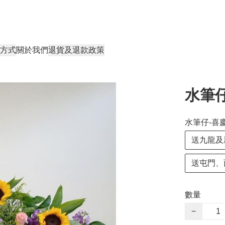
方式
關於我們
退貨及退款政策
水筆仔
水筆仔-喜慶
送九龍及
送屯門、
數量
−