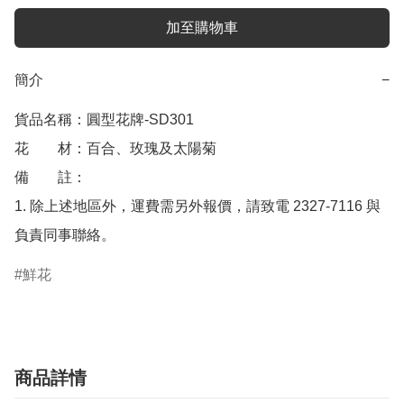
加至購物車
簡介
−
貨品名稱：圓型花牌-SD301

花　　材：百合、玫瑰及太陽菊

備　　註： 

1. 除上述地區外，運費需另外報價，請致電 2327-7116 與
負責同事聯絡。
鮮花
商品詳情