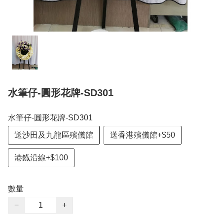
水筆仔-圓形花牌-SD301
水筆仔-圓形花牌-SD301
送沙田及九龍區殯儀館
送香港殯儀館+$50
港鐡沿線+$100
數量
−
+