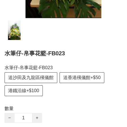
水筆仔-帛事花籃-FB023
水筆仔-帛事花籃-FB023
送沙田及九龍區殯儀館
送香港殯儀館+$50
港鐡沿線+$100
數量
−
+