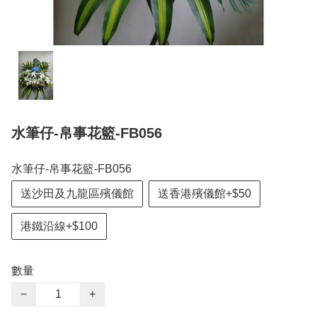
水筆仔-帛事花籃-FB056
水筆仔-帛事花籃-FB056
送沙田及九龍區殯儀館
送香港殯儀館+$50
港鐵沿線+$100
數量
−
+