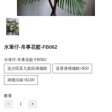
水筆仔-帛事花籃-FB062
水筆仔-帛事花籃-FB062
送沙田及九龍區殯儀館
送香港殯儀館+$50
港鐡沿線+$100
數量
−
+