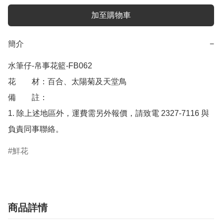
加至購物車
簡介
−
水筆仔-帛事花籃-FB062

花　　材：百合、太陽菊及天堂鳥

備　　註： 

1. 除上述地區外，運費需另外報價，請致電 2327-7116 與
負責同事聯絡。
鮮花
商品詳情