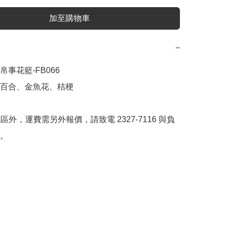
加至購物車
−
事花籃-FB066

百合、金魚花、桔梗



地區外，運費需另外報價，請致電 2327-7116 與負
。