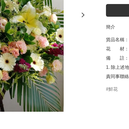
簡介
貨品名稱：帛
花　　材：
備　　註： 
1. 除上述
責同事聯絡
鮮花