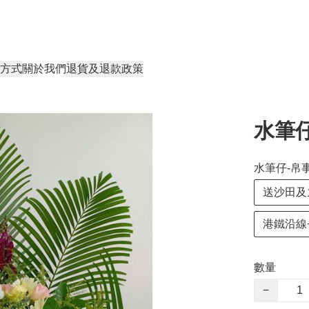
方式
關於我們
退貨及退款政策
水筆仔
水筆仔-帛事
送沙田及
港鐵沿線+
數量
−