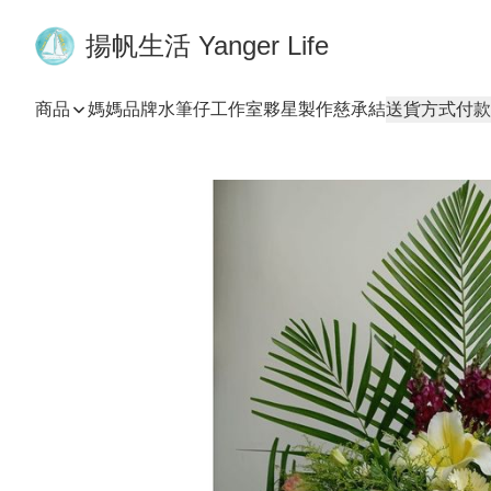
揚帆生活 Yanger Life
商品
媽媽品牌
水筆仔工作室
夥星製作
慈承結
送貨方式
付款