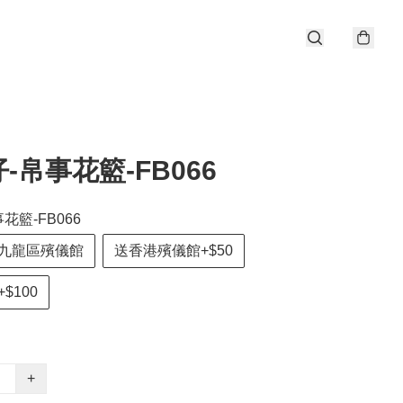
-帛事花籃-FB066
花籃-FB066
九龍區殯儀館
送香港殯儀館+$50
$100
+