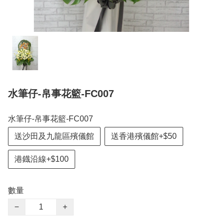
水筆仔-帛事花籃-FC007
水筆仔-帛事花籃-FC007
送沙田及九龍區殯儀館
送香港殯儀館+$50
港鐡沿線+$100
數量
−
+