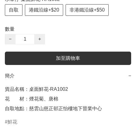
自取
港鐵沿線+$20
非港鐵沿線+$50
數量
−
+
加至購物車
簡介
−
貨品名稱：桌面鮮花-RA1002

花　　材：煙花菊、唐棉

自取地點：慈雲山慈正邨正怡樓地下晉業中心
鮮花