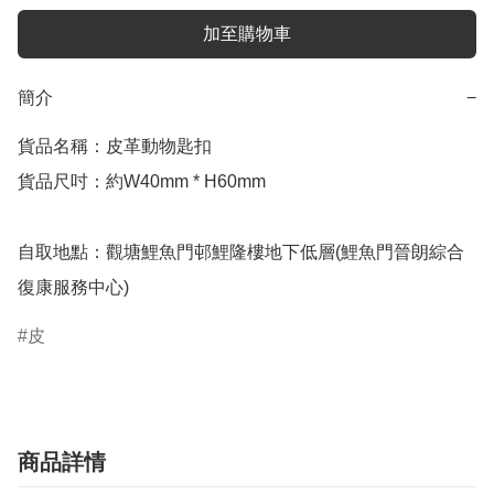
加至購物車
簡介
−
貨品名稱：皮革動物匙扣

貨品尺吋：約W40mm * H60mm

自取地點：觀塘鯉魚門邨鯉隆樓地下低層(鯉魚門晉朗綜合
復康服務中心)
皮
商品詳情