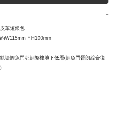
−
皮革短銀包

115mm  * H100mm  

觀塘鯉魚門邨鯉隆樓地下低層(鯉魚門晉朗綜合復
)