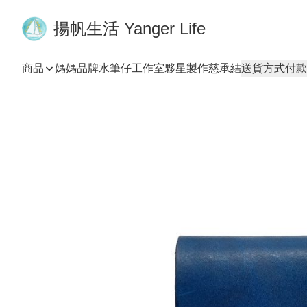
揚帆生活 Yanger Life
商品
媽媽品牌
水筆仔工作室
夥星製作
慈承結
送貨方式
付款