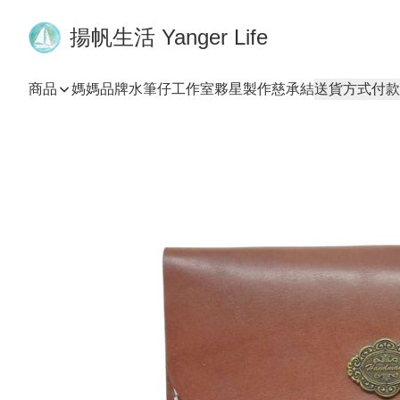
揚帆生活 Yanger Life
商品
媽媽品牌
水筆仔工作室
夥星製作
慈承結
送貨方式
付款