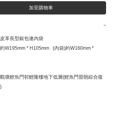
加至購物車
−
皮革長型銀包連內袋

195mm * H105mm   (內袋)約W160mm * 
觀塘鯉魚門邨鯉隆樓地下低層(鯉魚門晉朗綜合復
)