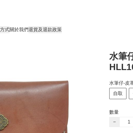
方式
關於我們
退貨及退款政策
水筆
HLL1
水筆仔-皮革
自取
數量
−