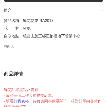
簡介
−
貨品名稱：鮮花花束-RA2017

花　　材：玫瑰

自取地點：慈雲山慈正邨正怡樓地下晉業中心
鮮花
商品詳情
鮮花訂單流程及需知：
- 最少三個工作天前提交訂單。
- 填妥
訂購表格
，待負責同事致電閣下，核對訂單內容才作
確認接受訂單。