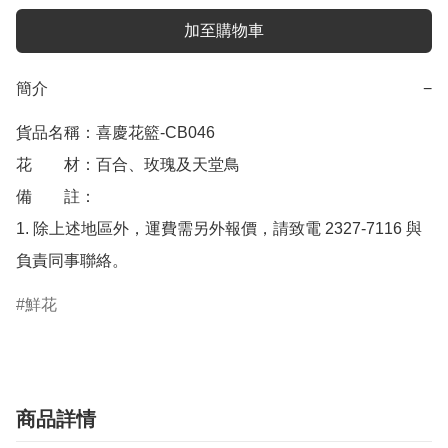
加至購物車
簡介
−
貨品名稱：喜慶花籃-CB046

花　　材：百合、玫瑰及天堂鳥

備　　註： 

1. 除上述地區外，運費需另外報價，請致電 2327-7116 與
鮮花
商品詳情