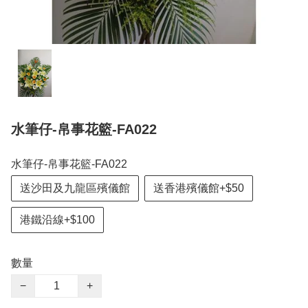
水筆仔-帛事花籃-FA022
水筆仔-帛事花籃-FA022
送沙田及九龍區殯儀館
送香港殯儀館+$50
港鐵沿線+$100
數量
−
+