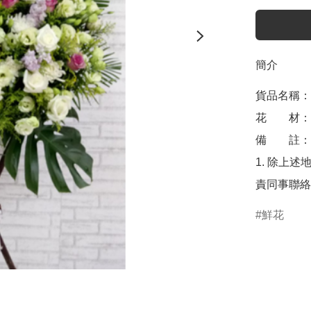
簡介
貨品名稱：帛
花　　材：
備　　註： 
1. 除上述
責同事聯絡
鮮花