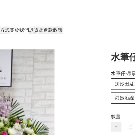
方式
關於我們
退貨及退款政策
水筆仔
水筆仔-帛事
送沙田及
港鐡沿線+
數量
−