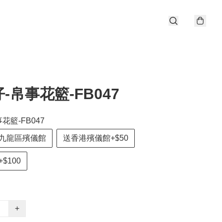
-帛事花籃-FB047
花籃-FB047
九龍區殯儀館
送香港殯儀館+$50
$100
+