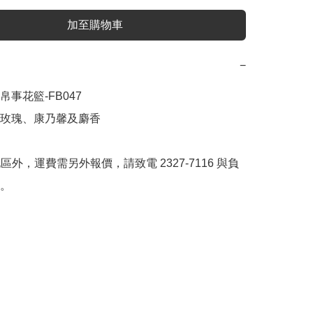
加至購物車
−
事花籃-FB047 

玫瑰、康乃馨及麝香



地區外，運費需另外報價，請致電 2327-7116 與負
。