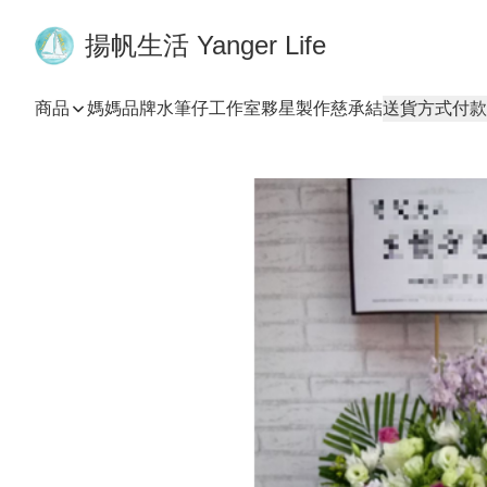
揚帆生活 Yanger Life
商品
媽媽品牌
水筆仔工作室
夥星製作
慈承結
送貨方式
付款