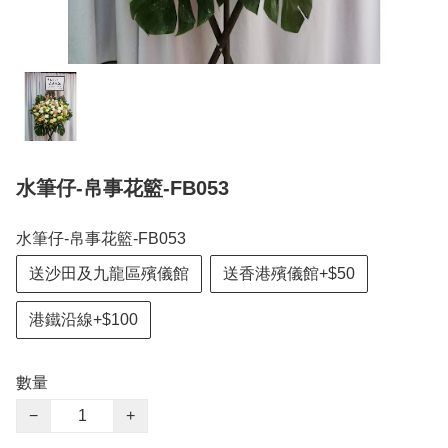
水筆仔-帛事花籃-FB053
水筆仔-帛事花籃-FB053
送沙田及九龍區殯儀館
送香港殯儀館+$50
港鐵沿線+$100
數量
−
+