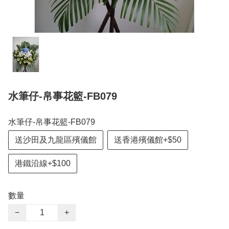
水筆仔-帛事花籃-FB079
水筆仔-帛事花籃-FB079
送沙田及九龍區殯儀館
送香港殯儀館+$50
港鐵沿線+$100
數量
−
+