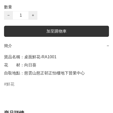
數量
−
+
加至購物車
簡介
−
貨品名稱：桌面鮮花-RA1001

花　　材：向日葵

自取地點：慈雲山慈正邨正怡樓地下晉業中心
鮮花