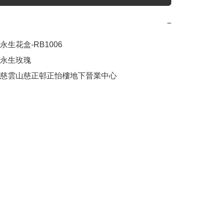
−
生花盒-RB1006

永生玫瑰

慈雲山慈正邨正怡樓地下晉業中心