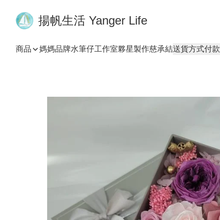
揚帆生活 Yanger Life
商品
媽媽品牌
水筆仔工作室
夥星製作
慈承結
送貨方式
付款