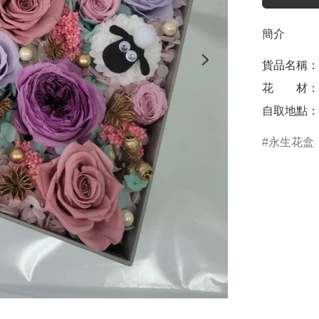
簡介
貨品名稱：永
花　　材：
自取地點：
永生花盒