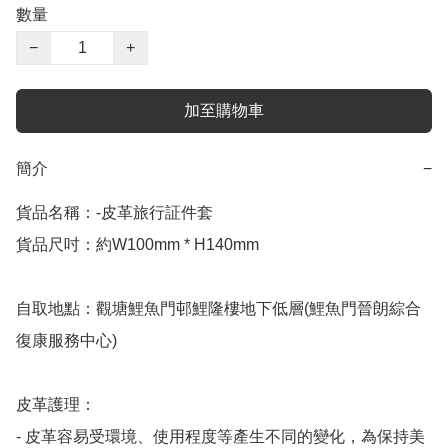
數量
−
+
加至購物車
簡介
−
貨品名稱：-皮革旅行証件套

貨品尺吋：約W100mm * H140mm

自取地點：觀塘鯉魚門邨鯉隆樓地下低層(鯉魚門晉朗綜合
復康服務中心)

皮革護理：

- 皮革容易受環境、使用程度等產生不同的變化，為保持美