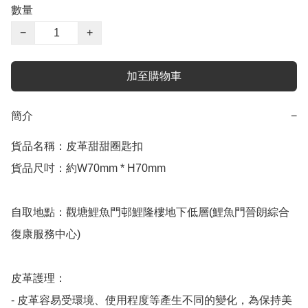
數量
−
+
加至購物車
簡介
−
貨品名稱：皮革甜甜圈匙扣

貨品尺吋：約W70mm * H70mm

自取地點：觀塘鯉魚門邨鯉隆樓地下低層(鯉魚門晉朗綜合
復康服務中心)

皮革護理：

- 皮革容易受環境、使用程度等產生不同的變化，為保持美