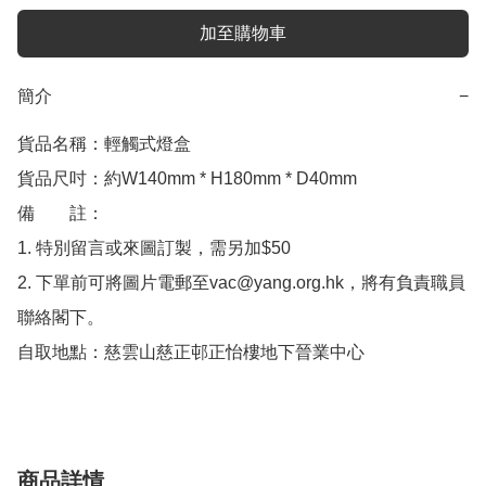
加至購物車
簡介
−
貨品名稱：輕觸式燈盒

貨品尺吋：約W140mm * H180mm * D40mm

備　　註：

1. 特別留言或來圖訂製，需另加$50

2. 下單前可將圖片電郵至vac@yang.org.hk，將有負責職員
聯絡閣下。

自取地點：慈雲山慈正邨正怡樓地下晉業中心
商品詳情