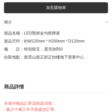
加至購物車
簡介
−
貨品名稱：LED聖經金句燈牌座

貨品尺吋：約W120mm * H200mm * D120mm

備　　註：特別留言，需另加$50

自取地點：慈雲山慈正邨正怡樓地下晉業中心
商品詳情
水筆仔精品訂單流程及須知：
- 最少十個工作天前提交訂單。