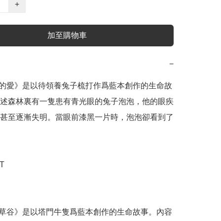
+
加至購物車
−
見的愛》是以待領養兔子梳打作爲藍本創作的生命故
述森林裏有一隻患有青光眼的兔子泡泡，他的眼疾
甚至逐漸失明。當眼前漆黑一片時，泡泡卻看到了
 

青草谷》是以塔門牛隻爲藍本創作的生命故事。內容