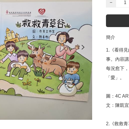
−
簡介
1.《看得
事。內容講
每況愈下，
「愛」。

圖：4C ART
文：陳凱宜

2.《救救