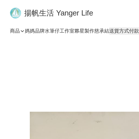
揚帆生活 Yanger Life
商品
媽媽品牌
水筆仔工作室
夥星製作
慈承結
送貨方式
付款