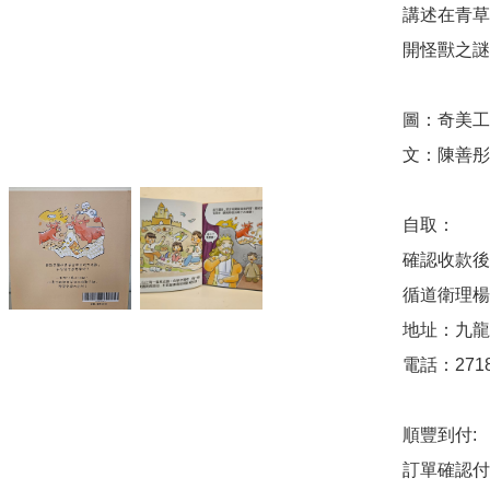
講述在青草
開怪獸之謎
圖：奇美工作
文：陳善彤

自取：

確認收款後
循道衛理楊
地址：九龍
電話：2718 
順豐到付:

訂單確認付