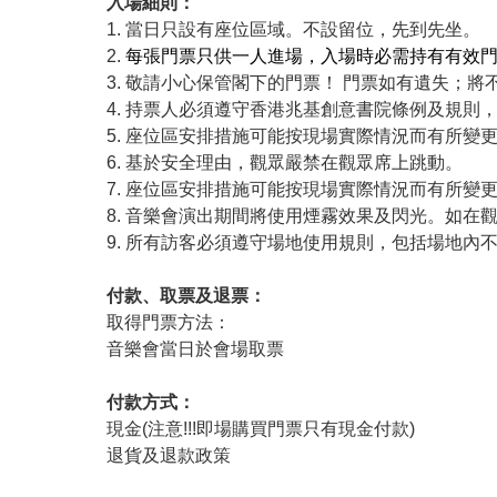
入場細則：
1. 當日只設有座位區域。不設留位，先到先坐。
2.
每張門票只供一人進場，入場時必需持有有效門
3. 敬請小心保管閣下的門票！ 門票如有遺失；將
4. 持票人必須遵守香港兆基創意書院條例及規則
5. 座位區安排措施可能按現場實際情況而有所
6. 基於安全理由，觀眾嚴禁在觀眾席上跳動。
7. 座位區安排措施可能按現場實際情況而有所
8. 音樂會演出期間將使用煙霧效果及閃光。如在
9. 所有訪客必須遵守場地使用規則，包括場地
付款、取票及退票：
取得門票方法：
音樂會當日於會場取票
付款方式：
現金(注意!!!即場購買門票只有現金付款)
退貨及退款政策