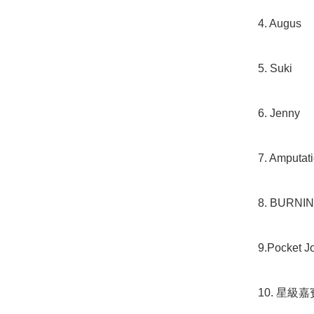
4. Augus 

5. Suki 

6. Jenny 

7. Amputati
8. BURNIN’ 
9.Pocket Jo
10. 星級嘉賓