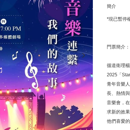
簡介
*現已暫停
門票簡介： 
循道衛理楊
2025「St
青年音樂人
長、熱情與
音樂會，在
求新的效果
他們喜愛的