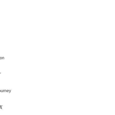
on 



urney 

 
