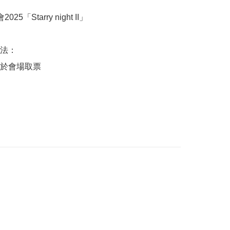
5「Starry night II」 

法：

於會場取票