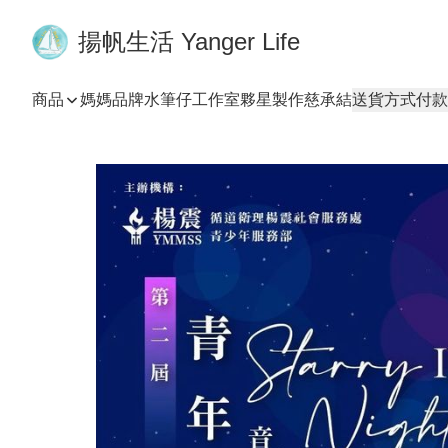
揚帆生活 Yanger Life
商品
媽媽品牌
水筆仔工作室
夥星製作
慈承結
送貨方式
付款