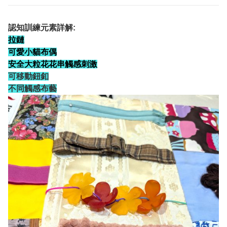
認知訓練元素詳解:
拉鏈
可愛小貓布偶
安全大粒花花串觸感刺激
可移動鈕釦
不同觸感布藝