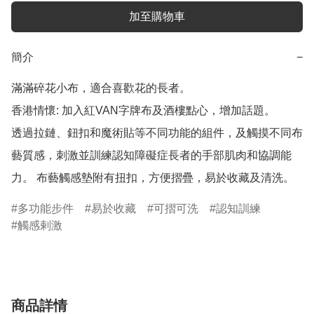
加至購物車
簡介
−
滿滿碎花小布，適合喜歡花的長者。

香港情懷: 加入紅VAN字牌布及酒樓點心，增加話題。

透過拉鏈、鈕扣和魔術貼等不同功能的組件，及觸摸不同布
藝質感，刺激並訓練認知障礙症長者的手部肌肉和協調能
力。 布藝觸感墊附有扭扣，方便摺疊，易於收藏及清洗。
多功能步件
易於收藏
可摺可洗
認知訓練
觸感剌激
商品詳情