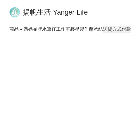
揚帆生活 Yanger Life
商品
媽媽品牌
水筆仔工作室
夥星製作
慈承結
送貨方式
付款