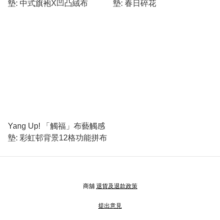
墊: 中式旗袍X凹凸絨布
墊: 春日碎花
Yang Up! 「觸福」布藝觸感
墊: 彩虹邨背景12格功能拼布
商舖
退貨及退款政策
提出意見