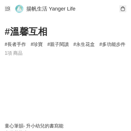
揚帆生活 Yanger Life
#溫馨互相
長者手作
珍寶
親子閱讀
永生花盒
多功能步件
1項 商品
童心筆韻- 升小幼兒的書寫能